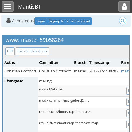
Toggle user menu
Toggle sidebar
MantisBT
Anonymous
Login
Signup for a new account
www: master 59b58284
Diff
Back to Repository
Author
Committer
Branch
Timestamp
Paren
Christian Grothoff
Christian Grothoff
master
2017-02-15 00:02
maste
Changeset
mering
mod - Makefile
Di
mod - common/navigation.j2.inc
Di
rm - dist/css/bootstrap-theme.css
Di
rm - dist/css/bootstrap-theme.css.map
Di