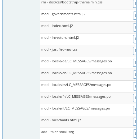
rm - dist/css/bootstrap-theme.min.css
Di
mod - governments.html.j2
Di
mod - index.html.j2
Di
mod - investors.html.j2
Di
mod - justified-nav.css
Di
mod - locale/de/LC_MESSAGES/messages.po
Di
mod - locale/en/LC_MESSAGES/messages.po
Di
mod - locale/es/LC_MESSAGES/messages.po
Di
mod - locale/fr/LC_MESSAGES/messages.po
Di
mod - locale/it/LC_MESSAGES/messages.po
Di
mod - merchants.html.j2
Di
add - taler-small.svg
Di